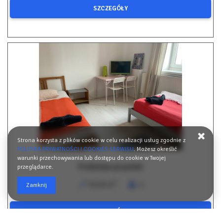
SZCZEGÓŁY
Strona korzysta z plików cookie w celu realizacji usług zgodnie z
POLITYKA PRYWATNOŚCI I COOKIES SERWISU
. Możesz określić
warunki przechowywania lub dostępu do cookie w Twojej
Podwójna przystań
przeglądarce.
2
10,00 m
2
Zamknij
SZCZEGÓŁY